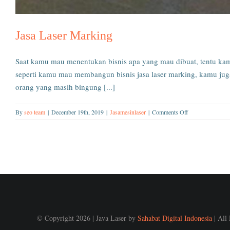
Jasa Laser Marking
Saat kamu mau menentukan bisnis apa yang mau dibuat, tentu k
seperti kamu mau membangun bisnis jasa laser marking, kamu ju
orang yang masih bingung [...]
on
By
seo team
|
December 19th, 2019
|
Jasamesinlaser
|
Comments Off
Jasa
Laser
Marking
© Copyright 2026 | Java Laser by
Sahabat Digital Indonesia
| All